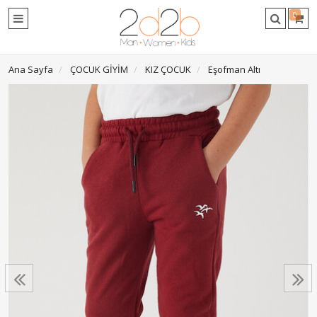
0
Ana Sayfa
ÇOCUK GİYİM
KIZ ÇOCUK
Eşofman Altı